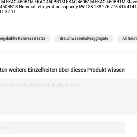
M EKAC 460B1M EKAC 460BR1M EKAC 460B1M EKAC 460BR1M Slave 
460BR1S Nominal refrigerating capacity kW 138 138 276 276 414 414 
11.87 11
ergekühlte Kaltwassersätze
Brauchwasserkälteaggregate
Air Sour
en weitere Einzelheiten über dieses Produkt wissen
en Sie bitte Ihre Untersuchungsdetails ein.