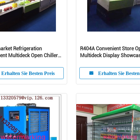
rket Refrigeration
R404A Convenient Store O
nt Multideck Open Chiller
Multideck Display Showcas
Glass
For Milk
Erhalten Sie Besten Preis
Erhalten Sie Besten