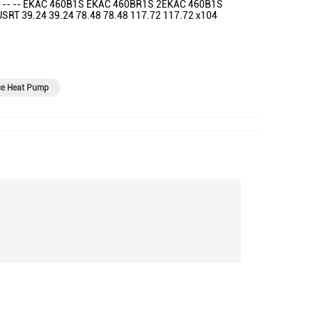
-- -- EKAC 460B1S EKAC 460BR1S 2EKAC 460B1S
USRT 39.24 39.24 78.48 78.48 117.72 117.72 x104
ce Heat Pump