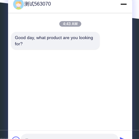
测试563070
4:43 AM
Lassen Sie eine Mitteilung
Good day, what product are you looking 
for?
*
E-Mail
*
Nachricht
Senden Sie