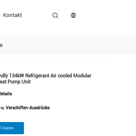
Kontakt
it
ndly 134kW Refrigerant Air cooled Modular
Heat Pump Unit
etails
-u. Verschiffen-Ausdrücke
t Chatten