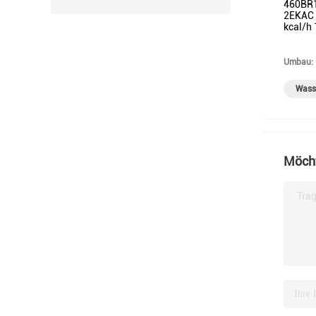
460BR1
2EKAC 
kcal/h 
Umbau:
Wass
Möcht
Trag