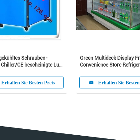
gekühltes Schrauben-
Green Multideck Display Fr
Chiller/CE bescheinigte Luft
Convenience Store Refrige
hlten Wasser-Kühler
Large Capacity
Erhalten Sie Besten Preis
Erhalten Sie Besten