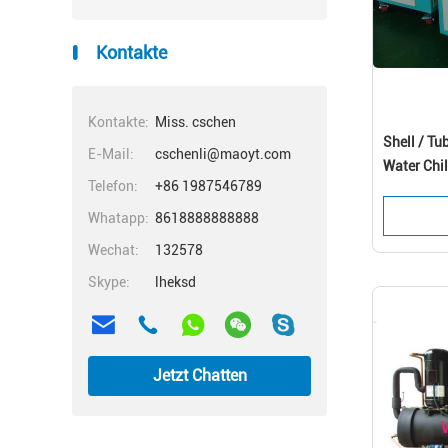
Kontakte
Kontakte:
Miss. cschen
Shell / Tu
E-Mail:
cschenli@maoyt.com
Water Chi
Telefon:
+86 1987546789
Whatapp:
8618888888888
Wechat:
132578
Skype:
lheksd
Jetzt Chatten