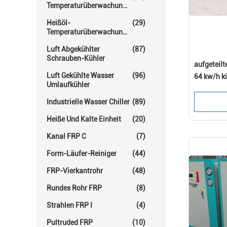
Temperaturüberwachungs-
Einheit
Heißöl-
(29)
Temperaturüberwachungs-
Einheiten
Luft Abgekühlter
(87)
Schrauben-Kühler
aufgeteilt
Luft Gekühlte Wasser
(96)
64 kw/h k
Umlaufkühler
mit Shell
Industrielle Wasser Chiller
(89)
Heiße Und Kalte Einheit
(20)
Kanal FRP C
(7)
Form-Läufer-Reiniger
(44)
FRP-Vierkantrohr
(48)
Rundes Rohr FRP
(8)
Strahlen FRP I
(4)
Pultruded FRP
(10)