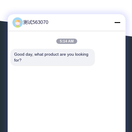
测试563070
5:14 AM
Lassen Sie eine Mitteilung
Good day, what product are you looking 
for?
*
E-Mail
*
Nachricht
Senden Sie