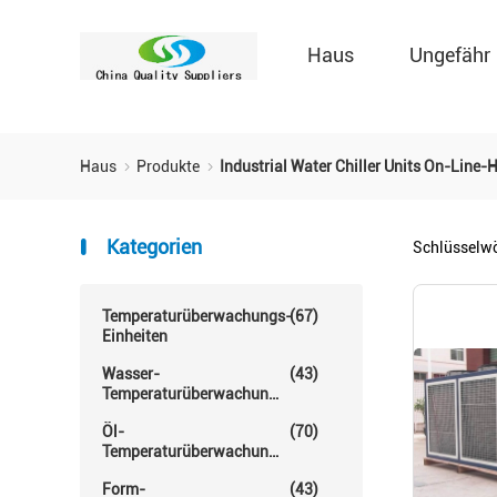
Haus
Ungefähr
Haus
Produkte
Industrial Water Chiller Units On-Line-H
Kategorien
Schlüsselw
Temperaturüberwachungs-
(67)
Einheiten
Wasser-
(43)
Temperaturüberwachungs-
Einheit
Öl-
(70)
Temperaturüberwachungs-
Einheit
Form-
(43)