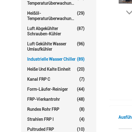
Temperaturüberwachungs-
Einheit
Heißöl-
(29)
Temperaturüberwachungs-
Einheiten
Luft Abgekühlter
(87)
Schrauben-Kühler
Luft Gekühlte Wasser
(96)
Umlaufkühler
Industrielle Wasser Chiller
(89)
Heiße Und Kalte Einheit
(20)
Kanal FRP C
(7)
Form-Läufer-Reiniger
(44)
FRP-Vierkantrohr
(48)
Rundes Rohr FRP
(8)
Ausfüh
Strahlen FRP I
(4)
Pultruded FRP
(10)