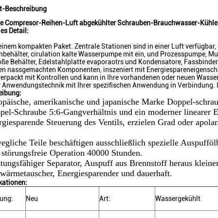
t-Beschreibung
ne Compresor-Reihen-Luft abgekühlter Schrauben-Brauchwasser-Kühle
es Detail:
 einem kompakten Paket. Zentrale Stationen sind in einer Luft verfügbar,
ehälter, cirulation kalte Wasserpumpe mit ein, und Prozesspumpe, Mul
ße Behälter, Edelstahlplatte evaporaotrs und Kondensatore, Fassbinder
en nassgemachten Komponenten, inszeniert mit Energiespareneigensch
verpackt mit Kontrollen und kann in Ihre vorhandenen oder neuen Wasse
 Anwendungstechnik mit Ihrer spezifischen Anwendung in Verbindung. In
eibung:
opäische, amerikanische und japanische Marke Doppel-schra
pel-Schraube 5:6-Gangverhältnis und ein moderner linearer E
giesparende Steuerung des Ventils, erzielen Grad oder apolar
egliche Teile beschäftigen ausschließlich spezielle Auspuffö
 störungsfreie Operation 40000 Stunden.
tungsfähiger Separator, Auspuff aus Brennstoff heraus kleiner
wärmetauscher, Energiesparender und dauerhaft.
kationen:
ung:
Neu
Art:
Wassergekühlt