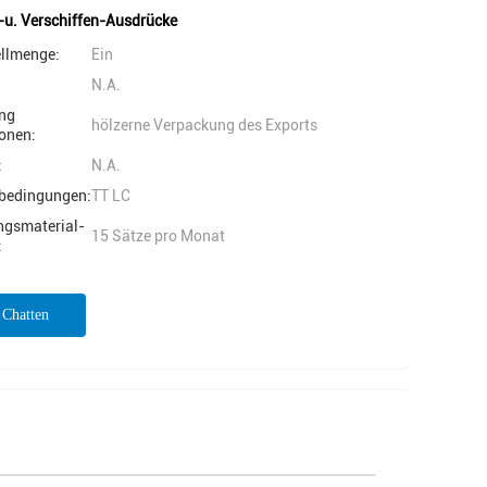
-u. Verschiffen-Ausdrücke
ellmenge:
Ein
N.A.
ng
hölzerne Verpackung des Exports
onen:
:
N.A.
bedingungen:
TT LC
ngsmaterial-
15 Sätze pro Monat
:
t Chatten