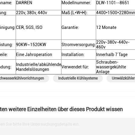
nname:
DARREN
Modellnummer:
DLW-1101--8651
ung:
220v, 380v, 440v
Maß (L*W*H):
4400*1500*2280m
inigung:
CER, SGS, ISO
Garantie:
12 Monate
220v-380v-440v-
istung:
90KW~1520KW
Stromversorgung:
460v
eile:
Eine Jahroperation
Installation:
Innerhalb 7 Tage
Schrauben-
Industrielle/abkühlende
ndung:
Verwendet für:
wassergekühlte
Handelslösungen
Anlage
chwasserkühlvorrichtungen
Industrielle Kühlsysteme
Umwälzkühler
en weitere Einzelheiten über dieses Produkt wissen
en Sie bitte Ihre Untersuchungsdetails ein.