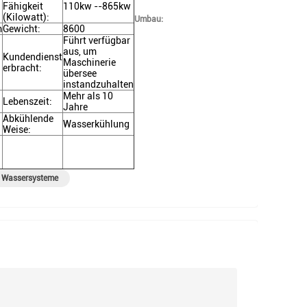
Fähigkeit
110kw --865kw
(Kilowatt):
Umbau:
m
Gewicht:
8600
Führt verfügbar
aus, um
Kundendienst
Maschinerie
erbracht:
übersee
instandzuhalten
Mehr als 10
Lebenszeit:
Jahre
Abkühlende
Wasserkühlung
Weise:
 Wassersysteme