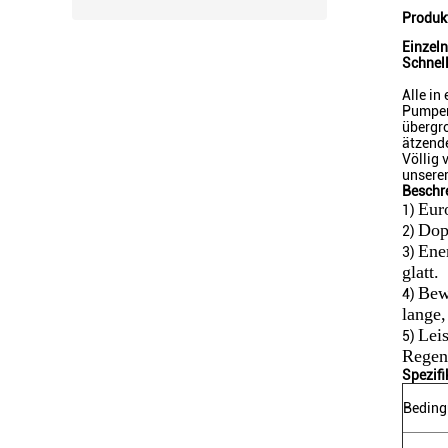
Produk
Einzel
Schnell
Alle in
Pumpenb
übergro
ätzend
Völlig 
unserer
Beschr
Eur
1)
Dop
2)
Ener
3)
glatt.
Bew
4)
lange,
Leis
5)
Regen
Spezifi
Beding