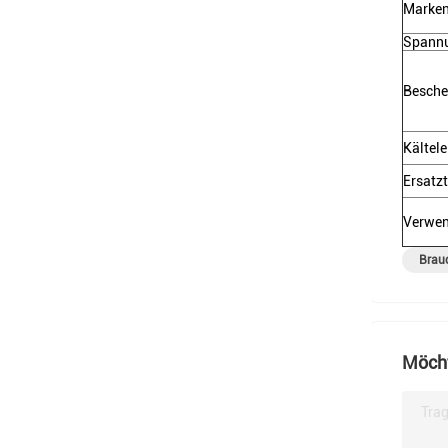
Marke
Spann
Besche
Kältele
Ersatzt
Verwe
Brau
Möcht
Trag