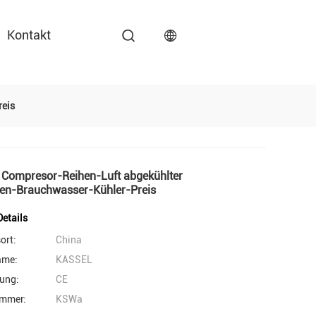
Kontakt
reis
e Compresor-Reihen-Luft abgekühlter
en-Brauchwasser-Kühler-Preis
etails
ort:
China
ame:
KASSEL
rung:
CE
mmer:
KSWa