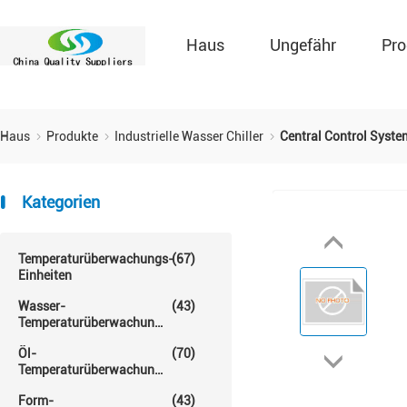
Haus
Ungefähr
Pro
Haus
Produkte
Industrielle Wasser Chiller
Central Control Syste
Kategorien
Temperaturüberwachungs-
(67)
Einheiten
Wasser-
(43)
Temperaturüberwachungs-
Einheit
Öl-
(70)
Temperaturüberwachungs-
Einheit
Form-
(43)