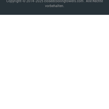
Copyright-© 2014-2025 closedcoolingtowers.com . Alle Rechte
vorbehalten.