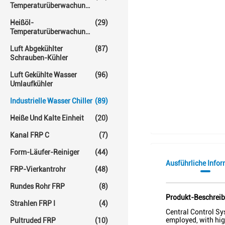
Temperaturüberwachungs-
Einheit
Heißöl-
(29)
Temperaturüberwachungs-
Einheiten
Luft Abgekühlter
(87)
Schrauben-Kühler
Luft Gekühlte Wasser
(96)
Umlaufkühler
Industrielle Wasser Chiller
(89)
Heiße Und Kalte Einheit
(20)
Kanal FRP C
(7)
Form-Läufer-Reiniger
(44)
Ausführliche Info
FRP-Vierkantrohr
(48)
Rundes Rohr FRP
(8)
Produkt-Beschrei
Strahlen FRP I
(4)
Central Control Sy
employed, with high
Pultruded FRP
(10)