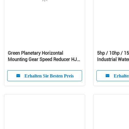
Green Planetary Horizontal
5hp / 10hp / 15
Mounting Gear Speed Reducer HJW
Industrial Water
/ HJMW Series
Screw Chiller
Erhalten Sie Besten Preis
Erhalte