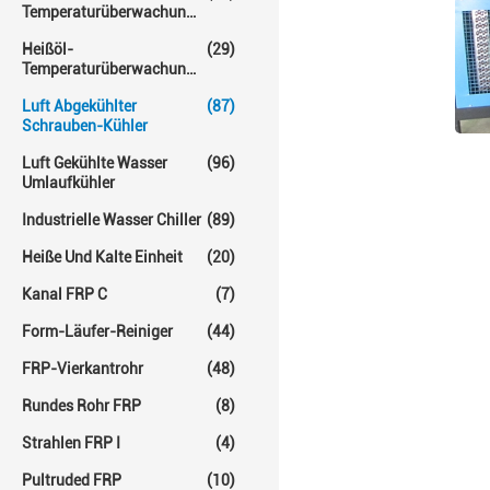
Temperaturüberwachungs-
Einheit
Heißöl-
(29)
Temperaturüberwachungs-
Einheiten
Luft Abgekühlter
(87)
Schrauben-Kühler
Luft Gekühlte Wasser
(96)
Umlaufkühler
Industrielle Wasser Chiller
(89)
Heiße Und Kalte Einheit
(20)
Kanal FRP C
(7)
Form-Läufer-Reiniger
(44)
FRP-Vierkantrohr
(48)
Rundes Rohr FRP
(8)
Strahlen FRP I
(4)
Pultruded FRP
(10)