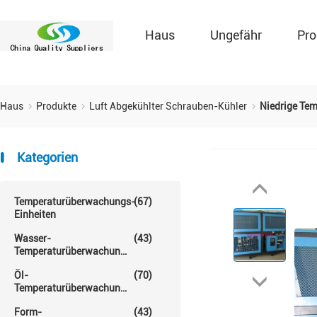
Haus
Ungefähr
Pro
Haus
Produkte
Luft Abgekühlter Schrauben-Kühler
Niedrige Tem
Kategorien
Temperaturüberwachungs-
(67)
Einheiten
Wasser-
(43)
Temperaturüberwachungs-
Einheit
Öl-
(70)
Temperaturüberwachungs-
Einheit
Form-
(43)