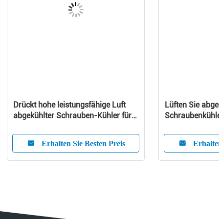
Drückt hohe leistungsfähige Luft
Lüften Sie abge
abgekühlter Schrauben-Kühler für
Schraubenkühl
Extruder/Gummi
Wärmepumpe
Erhalten Sie Besten Preis
Erhalte