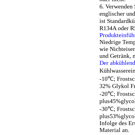
6. Verwenden
englischer un
ist Standardk
R134A oder R5
Produkteinfüh
Niedrige Temp
wie Nichteise
und Getränk, m
Der abkühlende
Kühlwasserei
-10℃; Frostsc
32% Glykol Fr
-20℃; Frostsc
plus45%glycol
-30℃; Frostsc
plus53%glycol
Infolge des E
Material an.