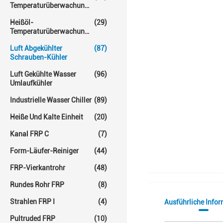
Temperaturüberwachungs-
Einheit
Heißöl-
(29)
Temperaturüberwachungs-
Einheiten
Luft Abgekühlter
(87)
Schrauben-Kühler
Luft Gekühlte Wasser
(96)
Umlaufkühler
Industrielle Wasser Chiller
(89)
Heiße Und Kalte Einheit
(20)
Kanal FRP C
(7)
Form-Läufer-Reiniger
(44)
FRP-Vierkantrohr
(48)
Rundes Rohr FRP
(8)
Strahlen FRP I
(4)
Ausführliche Info
Pultruded FRP
(10)