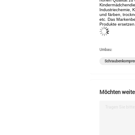
hohen Qualität zu
Kindermädchendiens
Industriechemie, 
und färben, trockn
etc. Das Markenbe
Produkte ersetzen
Umbau:
Schraubenkompres
Möchten weiter
Tragen Sie bitt