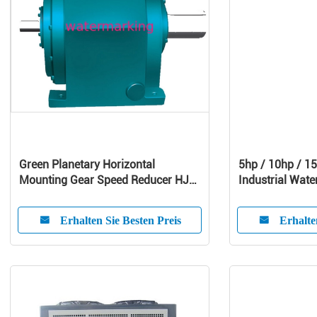
Green Planetary Horizontal
5hp / 10hp / 15
Mounting Gear Speed Reducer HJW
Industrial Water
/ HJMW Series
Screw Chiller
Erhalten Sie Besten Preis
Erhalte