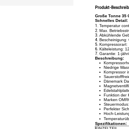
Produkt-Beschrei
Große Tonne 35 
Schnelles Detail:
1.
Temperatur cont
2.
Max. Betriebsst
3.
Abkühlende Ge
4.
Bescheinigung:
5.
Kompressorart:
6.
Kälteleistung: 
7.
Garantie: 1-jähr
Beschreibung:
Kompressorho
Niedrige Was
Kompressor im
Sauerstofffre
Dänemark Dan
Magnetventilf
Edelstahlplat
Funktion der
Marken OMRON
Steuermodus: 
Perfekter Sic
Hoch-Leistung
Temperaturüb
Spezifikationen:
EINZELTEIL