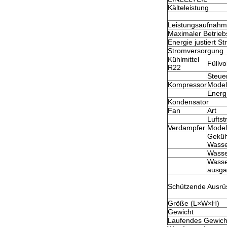
Kälteleistung
Leistungsaufnah
Maximaler Betrieb
Energie justiert St
Stromversorgung
Kühlmittel
Füllv
R22
Steue
Kompressor
Model
Energ
Kondensator
Fan
Art
Lufts
Verdampfer
Model
Geküh
Wasse
Wasse
Wasse
ausga
Schützende Ausrü
Größe (L×W×H)
Gewicht
Laufendes Gewich