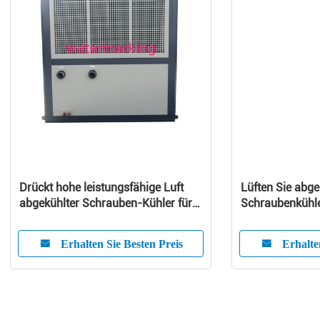
Drückt hohe leistungsfähige Luft
Lüften Sie abge
abgekühlter Schrauben-Kühler für
Schraubenkühl
Extruder/Gummi
Wärmepumpe
Erhalten Sie Besten Preis
Erhalte