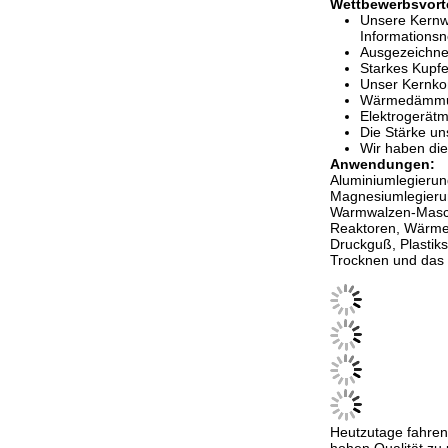
Wettbewerbsvorte
Unsere Kernwe
Informationsn
Ausgezeichn
Starkes Kupf
Unser Kernkon
Wärmedämmung
Elektrogerä
Die Stärke un
Wir haben di
Anwendungen:
Aluminiumlegierun
Magnesiumlegierun
Warmwalzen-Maschi
Reaktoren, Wärmet
Druckguß, Plastiks
Trocknen und das 
Heutzutage fahren