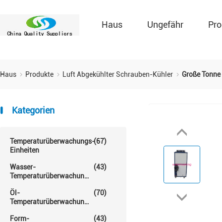
Haus
Ungefähr
Pro
Haus
Produkte
Luft Abgekühlter Schrauben-Kühler
Große Tonne
Kategorien
Temperaturüberwachungs-
(67)
Einheiten
Wasser-
(43)
Temperaturüberwachungs-
Einheit
Öl-
(70)
Temperaturüberwachungs-
Einheit
Form-
(43)