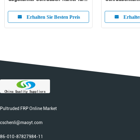
Extruder/Gummi
Wärmepumpe
Erhalten Sie Besten Preis
Erhalte
Pultruded FRP Online Market
cschenli@maoyt.com
86-010-87827984-11