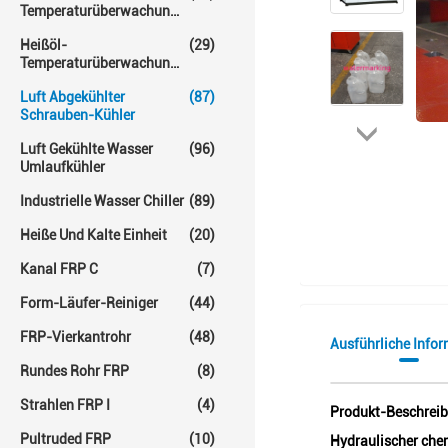
Temperaturüberwachungs-
Einheit
Heißöl-
(29)
Temperaturüberwachungs-
Einheiten
Luft Abgekühlter
(87)
Schrauben-Kühler
Luft Gekühlte Wasser
(96)
Umlaufkühler
Industrielle Wasser Chiller
(89)
Heiße Und Kalte Einheit
(20)
Kanal FRP C
(7)
Form-Läufer-Reiniger
(44)
FRP-Vierkantrohr
(48)
Ausführliche Info
Rundes Rohr FRP
(8)
Strahlen FRP I
(4)
Produkt-Beschrei
Pultruded FRP
(10)
Hydraulischer che