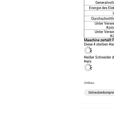
Generalvol
Energie des El
Durchschnittl
Unter Verwe
Komp
Unter Verwe
Kü
Maschine zerteilt 
Diese 4 sterben Ha
Heißer Schneider d
Hals
Umbau:
Schraubenkompres