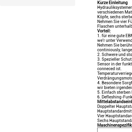
Kurze Einleitung
Hydrauliksystemen
verschiedenen Mate
Köpfe, sechs sterb
Nehmen Sie vier Fü
Flaschen unterhalb
Vorteil:
1. für eine gute 
we'r unter Verwend
Nehmen Sie berühm
continiously, lang
2. Schwere und sto
3. Spezieller Schu
Sensor in der funk
conneced ist.
Temperaturverriege
Verdrängungsmotor 
4. Besondere Sorgf
wir bieten irgende
5. Einfach sterb
6. Defleshing-Fun
Mittelabstandseinl
Doppelter Haupts
Hauptstandardmit
Vier Hauptstanda
Sechs Hauptstand
Maschinenspezifik