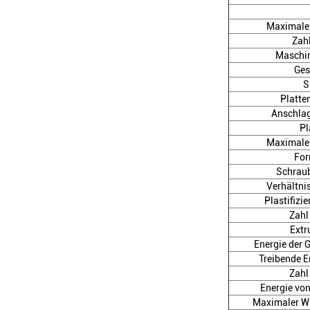
Maximale 
Zahl
Maschi
Ges
S
Platte
Anschlag
Pl
Maximale
For
Schrau
Verhältni
Plastifizi
Zahl
Extr
Energie der 
Treibende E
Zahl
Energie von
Maximaler Wü