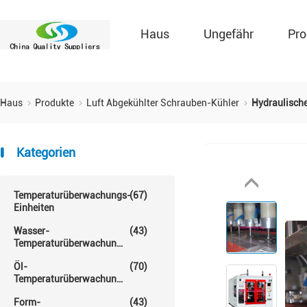
Haus
Ungefähr
Pro
Haus
Produkte
Luft Abgekühlter Schrauben-Kühler
Hydraulisch
Kategorien
Temperaturüberwachungs-
(67)
Einheiten
Wasser-
(43)
Temperaturüberwachungs-
Einheit
Öl-
(70)
Temperaturüberwachungs-
Einheit
Form-
(43)