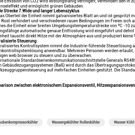
die Emission von CO2 wird leistungsfähig verringert, vermindert den 
nseleffekt und ermöglicht grünen Gebäuden.
de Strecke 7.Wide und langer Lebenszyklus
as Oberteil der Einheit nimmt galvanisiertes Blatt an und ist gespritzt 
v Rost verhindert und verschiedenen rauen Bedingungen im Freien sich 
hes die Einheit einer breiten Umgebungstemperaturstrecke von ºC -10 zu
ungsfähige automatische genaue Entfrostung wird eingeführt und dehnt 
inheit tauscht direkt Hitze mit der Atmosphäre aus und produziert kein
ralisierte Steuerung
ralisiertes Kontrollsystem nimmt die Industrie-führende Steuerlösung an
kontrollsystemlösung anwendbar. Mehreren Personen werden erlaubt, d
igen web browser zu steuern und zu überwachen.
ternationale Standardserienkommunikationsschnittstelle Generals RS
n Gebäudezugangssystemen (Baß) wird durch das Übertragungsprotokol
rkzeuggruppensteuerung auf mehrfachen Einheiten gestützt. Die Stand
arison zwischen elektronischem Expansionsventil, Hitzeexpansionsvent
aubenkompressorkühler
Wassergekühlter Rollenkühler
Wasser Kühl