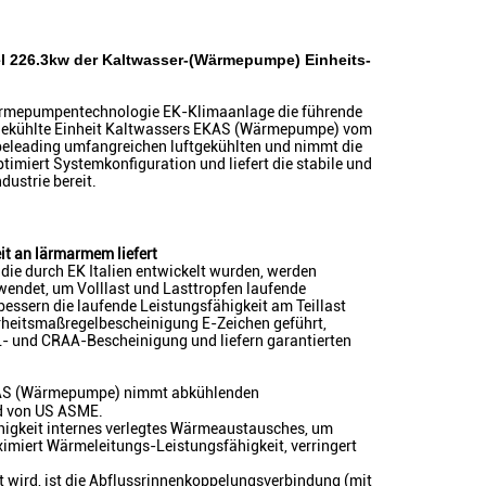
el 226.3kw der Kaltwasser-(Wärmepumpe) Einheits-
 Wärmepumpentechnologie EK-Klimaanlage die führende
uftgekühlte Einheit Kaltwassers EKAS (Wärmepumpe) vom
opeleading umfangreichen luftgekühlten und nimmt die
imiert Systemkonfiguration und liefert die stabile und
dustrie bereit.
it an lärmarmem liefert
ie durch EK Italien entwickelt wurden, werden
endet, um Volllast und Lasttropfen laufende
bessern die laufende Leistungsfähigkeit am Teillast
erheitsmaßregelbescheinigung E-Zeichen geführt,
- und CRAA-Bescheinigung und liefern garantierten
 EKAS (Wärmepumpe) nimmt abkühlenden
nd von US ASME.
igkeit internes verlegtes Wärmeaustausches, um
ximiert Wärmeleitungs-Leistungsfähigkeit, verringert
 wird, ist die Abflussrinnenkoppelungsverbindung (mit