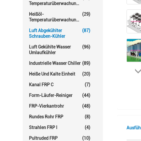
Temperaturüberwachungs-
Einheit
Heißöl-
(29)
Temperaturüberwachungs-
Einheiten
Luft Abgekühlter
(87)
Schrauben-Kühler
Luft Gekühlte Wasser
(96)
Umlaufkühler
Industrielle Wasser Chiller
(89)
Heiße Und Kalte Einheit
(20)
Kanal FRP C
(7)
Form-Läufer-Reiniger
(44)
FRP-Vierkantrohr
(48)
Rundes Rohr FRP
(8)
Strahlen FRP I
(4)
Ausfüh
Pultruded FRP
(10)