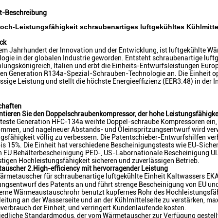
t-Beschreibung
Hoch-Leistungsfähigkeit schraubenartiges luftgekühltes Kühlmitt
ck
bem Jahrhundert der Innovation und der Entwicklung, ist luftgekühlte
logie in der globalen Industrie geworden. Entsteht schraubenartige l
lungskönigreich, Italien und erbt die Einheits-Entwurfsleistungen Eur
en Generation R134a-Spezial-Schrauben-Technologie an. Die Einheit opt
ssige Leistung und stellt die höchste Energieeffizienz (EER3.48) in der In
chaften
ntieren Sie den Doppelschraubenkompressor, der hohe Leistungsfähigke
teste Generation HFC-134a weihte Doppel-schraube Kompressoren ein, d
mmen, und nagelneuer Abstands- und Öleinspritzungsentwurf wird verw
gsfähigkeit völlig zu verbessern. Die Patentschieber-Entwurfshilfen ver
is 15%. Die Einheit hat verschiedene Bescheinigungstests wie EU-Sich
n EU Behälterbescheinigung PED-, US-Labornationale Bescheinigung UL
stigen Hochleistungsfähigkeit sicheren und zuverlässigen Betrieb.
auscher 2.High-efficiency mit hervorragender Leistung
Wärmetauscher für schraubenartige luftgekühlte Einheit Kaltwassers
lungsentwurf des Patents an und führt strenge Bescheinigung von EU u
terne Wärmeaustauschrohr benutzt kupfernes Rohr des Hochleistungsfäh
itung an der Wasserseite und an der Kühlmittelseite zu verstärken, ma
verbrauch der Einheit, und verringert Kundenlaufende kosten.
riedliche Standardmodus, der vom Wärmetauscher zur Verfügung gestellt