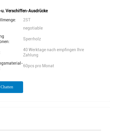
-u. Verschiffen-Ausdrücke
ellmenge:
2ST
negotiable
ng
Sperrholz
onen:
40 Werktage nach empfingen Ihre
:
Zahlung
ngsmaterial-
60pcs pro Monat
:
t Chatten