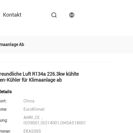
Kontakt
imaanlage Ab
eundliche Luft R134a 226.3kw kühlte
en-Kühler für Klimaanlage ab
etails
ort:
China
ame:
EuroKlimat
AHRI ,CE，
rung:
ISO9001,ISO14001,OHSAS18001
mmer:
EKAS065