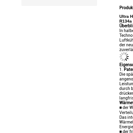
Produk
Ultra 
R134a
Überbli
In hal
Techno
Luftküh
der neu
zuverlä
Eigens
1.
Pate
Die spä
angeno
Leistun
durch b
drücke
langfri
Wärmet
■ der 
Vertei
Das in
Wärmele
Energie
■ der f