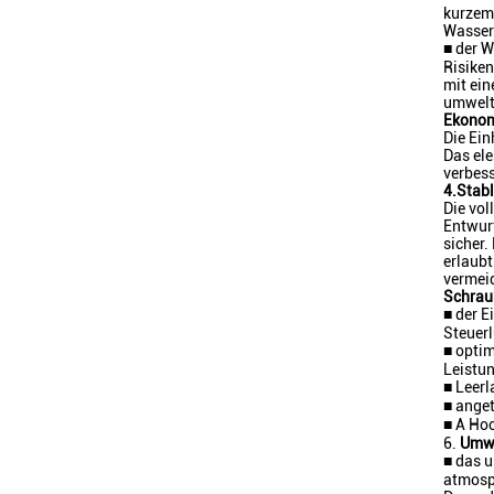
kurzem
Wasser
■ der W
Risiken
mit ein
umwelt
Ekonom
Die Ei
Das ele
verbess
4.Stab
Die vo
Entwurf
sicher.
erlaubt
vermei
Schraub
■ der 
Steuerl
■ optim
Leistun
■ Leerl
■ anget
■ A Hoc
6.
Umwe
■ das u
atmosp