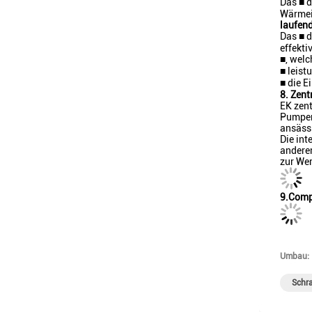
Das ■ 
Wärmei
laufen
Das ■ d
effekti
■, welc
■ leist
■ die E
8. Zent
EK zent
Pumpen
ansäss
Die in
andere
zur We
9.Comp
Umbau:
Schr