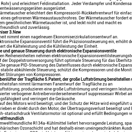
 Rohr) und erleichtert Feldinstallation. Jeder Verdampfer und Konden
entwässerungsgeräten ausgerüstet.
ärmetauscher erleichtert den Kompressoröl-Rückkehrentwurf für einfac
 eines gefrorenen Wärmeaustauschrohres. Der Wärmetauscher fordert ei
em gewöhnlichen Wärmetauscher ist, und leckt nicht und macht es
freundlich und zuverlässig.
iser 3.New
nheit nimmt einen nagelneuen Ekonomiserzirkulationsentwurf an.
ktronische Expansionsventil führt die Präzisionssteuerung ein, erhöht d
ert die Kälteleistung und die Kühlleistung der Einheit.
le und genaue Steuerung durch elektronische Expansionsventile
llen Reiheneinheiten nehmen elektronische Expansionsventilsteuerungs
 der Doppelstromversorgung führt optimale Steuerung für das Überhitzen
 Die genaue PID-Steuerung des Datenflusses durch elektronische Expans
 stabile abkühlende Steuerung, schützt die Kompressoren und die Monit
det Störungen von Kompressoren.
enlüfter der Tragfläche 5.Patent, der große Luftströmung bereitstelle
Einheitsfan nimmt lärmarmen Fanentwurf der Tragfläche zu an
uftstörung, produzieren eine große Luftströmung und verringern leistu
ierter verbogener Antreibervorderseitenentwurf suppressesair Wirbel am
gsfähigkeit und verringert die Geräusche.
auf des Motors wird beseitigt, und der Schutz der Hitze wird eingeführt
rieben er direkt durch den Motor, der Übertragungsverlust beseitigt und 
h-statischdruck Ventilatormotor ist optional und erfüllt Bedingungen v
ltfreundlich
mweltfreundliche R134a-Kühlmittel liefert hervorragende Leistung, spart
härischen Ozonschicht und hat deshalb einen uneingeschränkten Ausd