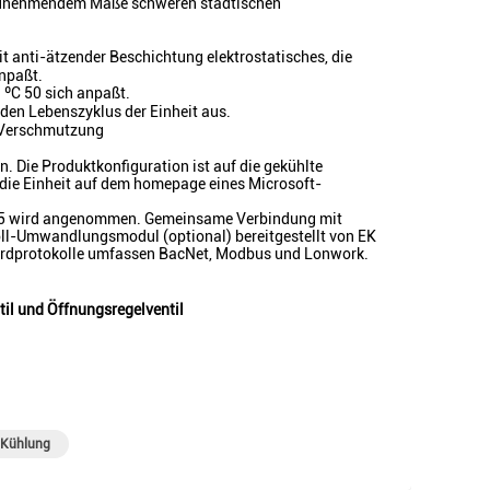
in zunehmendem Maße schweren städtischen
mit anti-ätzender Beschichtung elektrostatisches, die
anpaßt.
 ºC 50 sich anpaßt.
den Lebenszyklus der Einheit aus.
e Verschmutzung
. Die Produktkonfiguration ist auf die gekühlte
ie Einheit auf dem homepage eines Microsoft-
485 wird angenommen. Gemeinsame Verbindung mit
l-Umwandlungsmodul (optional) bereitgestellt von EK
ardprotokolle umfassen BacNet, Modbus und Lonwork.
il und Öffnungsregelventil
 Kühlung