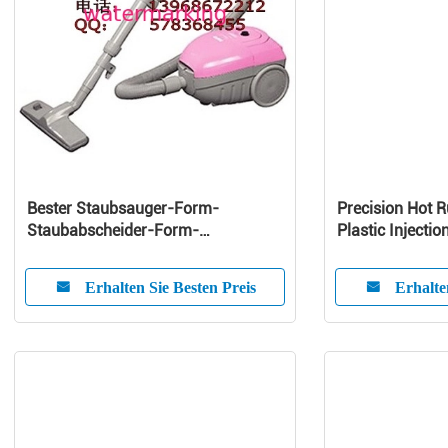
Bester Staubsauger-Form-
Precision Hot 
Staubabscheider-Form-
Plastic Injectio
Plastikhersteller
Customized Pr
Erhalten Sie Besten Preis
Erhalte