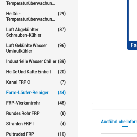
Temperaturüberwachungs-
Einheit
Heißöl-
(29)
Temperaturüberwachungs-
Einheiten
Luft Abgekühlter
(87)
Schrauben-Kühler
Luft Gekühlte Wasser
(96)
Umlaufkühler
Industrielle Wasser Chiller
(89)
Heiße Und Kalte Einheit
(20)
Kanal FRP C
(7)
Form-Läufer-Reiniger
(44)
FRP-Vierkantrohr
(48)
Rundes Rohr FRP
(8)
Ausführliche Info
Strahlen FRP I
(4)
Pultruded FRP
(10)