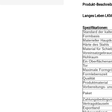
Produkt-Beschrei
Langes Leben LKM 
Spezifikationen:
Standard der kalt
Formbasis
Materieller Haupt
Härte des Stahls
Material für Schie
Voreinsatzgebrau
Hohlraum
Ein Oberflächenan
Tor
Maximale Formgr
Formlebenszeit
Qualität
Produktmaterial
Vorbereitungs- und
Paket
Zahlungsbedingu
Vertragsklauseln
Exportland