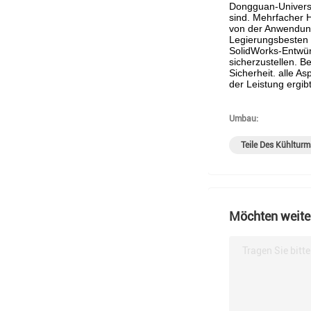
Dongguan-Universu
sind. Mehrfacher 
von der Anwendung
Legierungsbesten d
SolidWorks-Entwürf
sicherzustellen. B
Sicherheit. alle A
der Leistung ergibt
Umbau:
Teile Des Kühlturm
Möchten weiter
Tragen Sie bitt