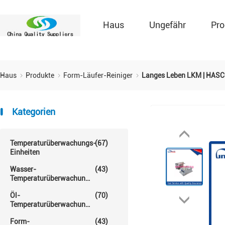
Haus
Ungefähr
Pro
Haus
Produkte
Form-Läufer-Reiniger
Langes Leben LKM | HASCO
Kategorien
Temperaturüberwachungs-
(67)
Einheiten
Wasser-
(43)
Temperaturüberwachungs-
Einheit
Öl-
(70)
Temperaturüberwachungs-
Einheit
Form-
(43)