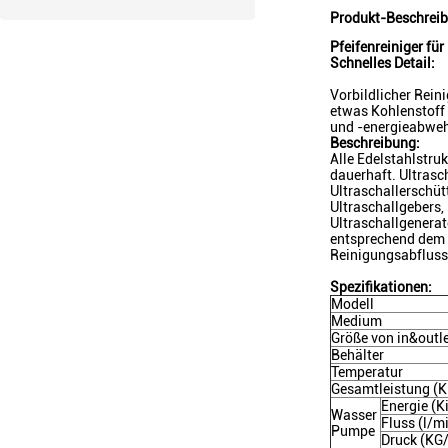
Produkt-Beschrei
Pfeifenreiniger fü
Schnelles Detail:
Vorbildlicher Rein
etwas Kohlenstoff 
und -energieabweh
Beschreibung:
Alle Edelstahlstru
dauerhaft. Ultrasc
Ultraschallerschü
Ultraschallgebers,
Ultraschallgenera
entsprechend dem Be
Reinigungsabfluss
Spezifikationen:
Modell
Medium
Größe von in&outl
Behälter
Temperatur
Gesamtleistung (K
Energie (K
Wasser
Fluss (l/m
Pumpe
Druck (KG