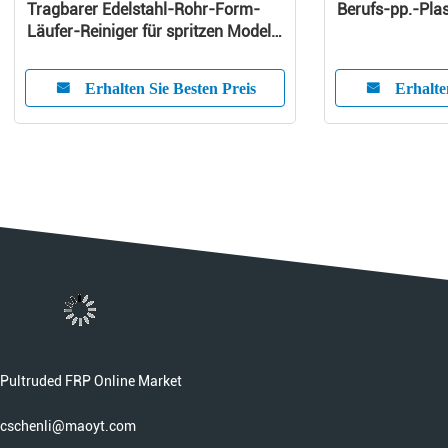
Tragbarer Edelstahl-Rohr-Form-
Berufs-pp.-Plas
Läufer-Reiniger für spritzen Modell
ein
Erhalten Sie Besten Preis
Erhalte
Pultruded FRP Online Market
cschenli@maoyt.com