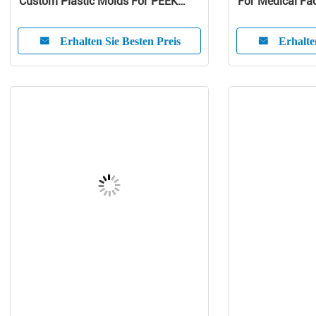
Custom Plastic Molds For PEEK
For Medical Fac
Products
Erhalten Sie Besten Preis
Erhalte