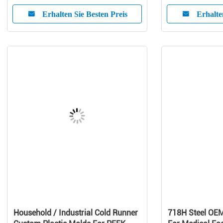
Erhalten Sie Besten Preis
Erhalte
Household / Industrial Cold Runner
718H Steel OE