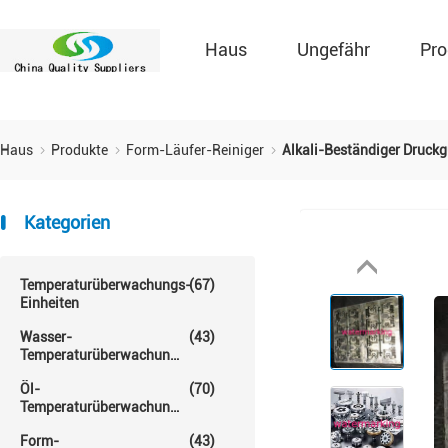
Haus
Ungefähr
Pro
Haus
Produkte
Form-Läufer-Reiniger
Alkali-Beständiger Druckg
Kategorien
Temperaturüberwachungs-
(67)
Einheiten
Wasser-
(43)
Temperaturüberwachungs-
Einheit
Öl-
(70)
Temperaturüberwachungs-
Einheit
Form-
(43)