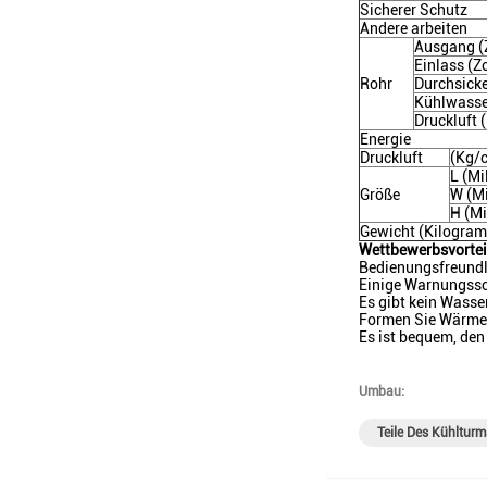
Sicherer Schutz
Andere arbeiten
Ausgang (Z
Einlass (Zo
Rohr
Durchsicke
Kühlwasser
Druckluft 
Energie
Druckluft
(Kg/
L (Mi
Größe
W (Mi
H (Mi
Gewicht (Kilogra
Wettbewerbsvortei
Bedienungsfreundl
Einige Warnungssc
Es gibt kein Wass
Formen Sie Wärmel
Es ist bequem, den
Umbau:
Teile Des Kühlturm