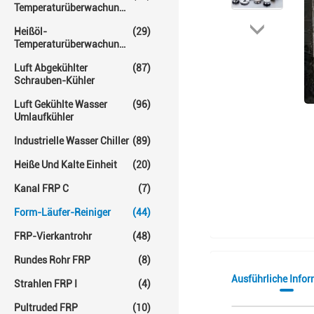
Temperaturüberwachungs-
Einheit
Heißöl-
(29)
Temperaturüberwachungs-
Einheiten
Luft Abgekühlter
(87)
Schrauben-Kühler
Luft Gekühlte Wasser
(96)
Umlaufkühler
Industrielle Wasser Chiller
(89)
Heiße Und Kalte Einheit
(20)
Kanal FRP C
(7)
Form-Läufer-Reiniger
(44)
FRP-Vierkantrohr
(48)
Rundes Rohr FRP
(8)
Ausführliche Info
Strahlen FRP I
(4)
Pultruded FRP
(10)