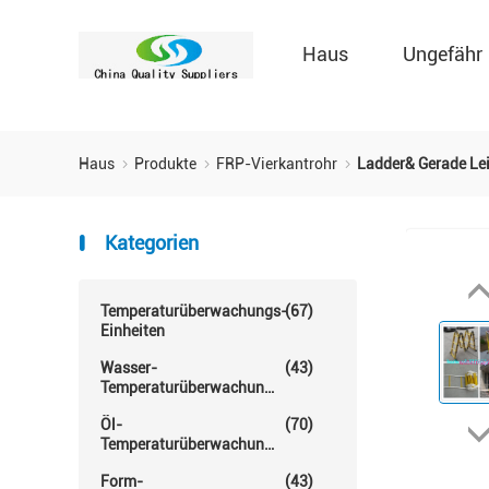
Haus
Ungefähr
Haus
Produkte
FRP-Vierkantrohr
Ladder& Gerade Leit
Kategorien
Temperaturüberwachungs-
(67)
Einheiten
Wasser-
(43)
Temperaturüberwachungs-
Einheit
Öl-
(70)
Temperaturüberwachungs-
Einheit
Form-
(43)