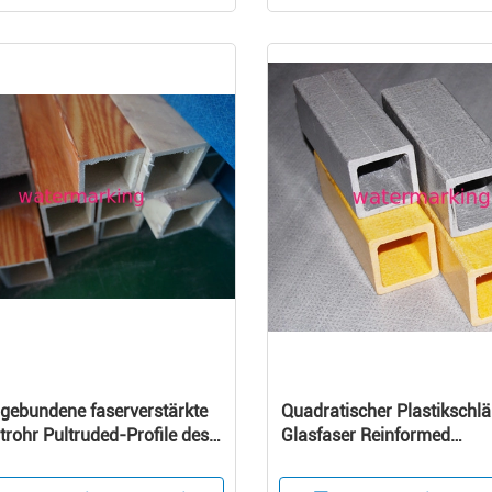
gebundene faserverstärkte
Quadratischer Plastikschl
trohr Pultruded-Profile des
Glasfaser Reinformed
r-FRP
korrosionsbeständig