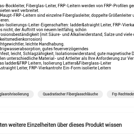
as-Bockleiter, Fiberglas-Leiter, FRP-Leitern werden von FRP-Profilen g
bieten weit verbreitet.
Haupt-FRP-Leitern sind einzelne Fiberglasleiter, doppelte Größenleiter u
ieren.
as-Isolierungs-Leiter-Eigenschaften: ladder&straight Leiter, FRP-Vierka
 es nicht, der Auftritt von neuem leitfähig, schön
rosionsbeständigkeit (mit Säure- und Alkaliwiderstand, Salze und viel
gkeitsmedienkorrosion)
chtgewichtler, leichte Handhabung.
drigwasserabsorption, gutes feuerverzögerndes
hfest, leicht, Schlagzähigkeit, Isolationswiderstand, gute magnetische 
llen unterschiedliche Material- und Artleiter als Ihre Anforderung zur V
as ladder&FRP Leitern, Isolierung Latters&Fiberglass-Leiter
straight Leiter, FRP-Vierkantrohr Ein-Form isolierte Leitern
glasrohrisolierung
Quadratischer Fiberglasschläuche
Frp Rechteck
en weitere Einzelheiten über dieses Produkt wissen