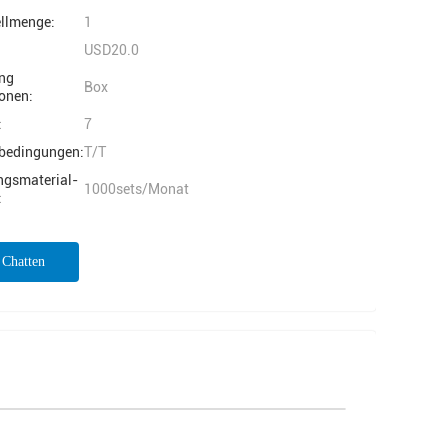
ellmenge:
1
USD20.0
ng
Box
onen:
:
7
bedingungen:
T/T
ngsmaterial-
1000sets/Monat
:
t Chatten