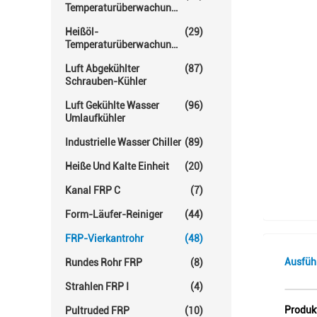
Temperaturüberwachungs-
Einheit
Heißöl-
(29)
Temperaturüberwachungs-
Einheiten
Luft Abgekühlter
(87)
Schrauben-Kühler
Luft Gekühlte Wasser
(96)
Umlaufkühler
Industrielle Wasser Chiller
(89)
Heiße Und Kalte Einheit
(20)
Kanal FRP C
(7)
Form-Läufer-Reiniger
(44)
FRP-Vierkantrohr
(48)
Ausfüh
Rundes Rohr FRP
(8)
Strahlen FRP I
(4)
Produk
Pultruded FRP
(10)