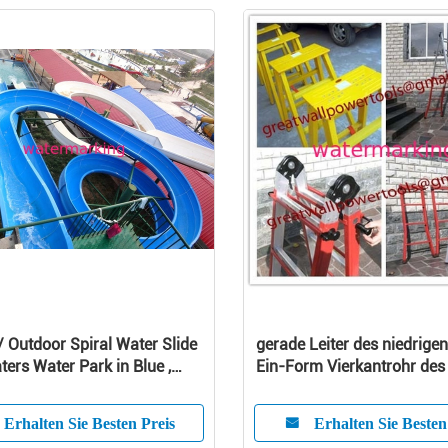
/ Outdoor Spiral Water Slide
gerade Leiter des niedrigen
ters Water Park in Blue ,
Ein-Form Vierkantrohr des
 White
Typs FRP isolierte Leitern
Erhalten Sie Besten Preis
Erhalten Sie Besten