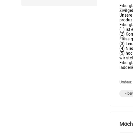
Fibergl
Zivilge
Unsere 
produz
Fibergl
(1) ist
(2) Kor
Flüssi
(3) Lei
(4) Nie
(5) hoc
wir ste
Fibergl
ladder&
Umbau:
Fiber
Möcht