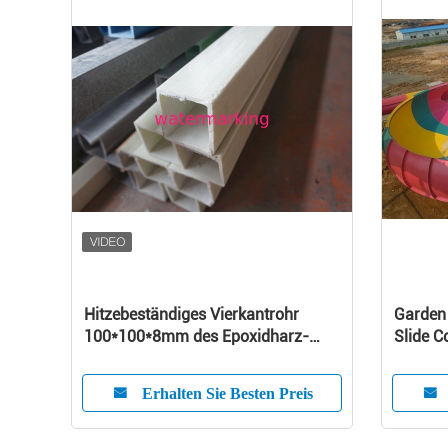
Hitzebeständiges Vierkantrohr
Garden
100*100*8mm des Epoxidharz-
Slide 
Faser-Glas-FRP
Slides 
Erhalten Sie Besten Preis