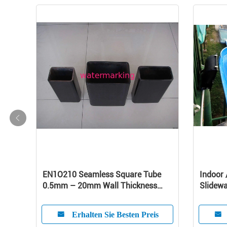
EN1O210 Seamless Square Tube
Indoor 
0.5mm – 20mm Wall Thickness
Slidewa
ISO9000
Green ,
Erhalten Sie Besten Preis