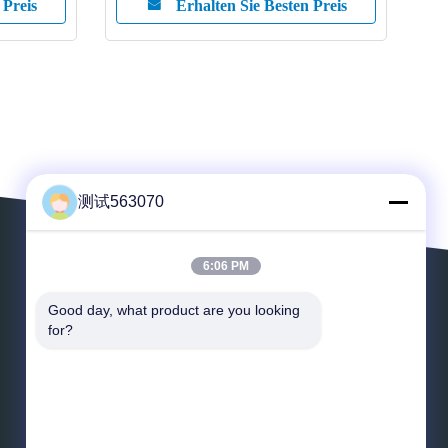
 Preis
Erhalten Sie Besten Preis
测试563070
6:06 PM
Lassen Sie eine Mitteilung
Good day, what product are you looking 
for?
*
E-Mail