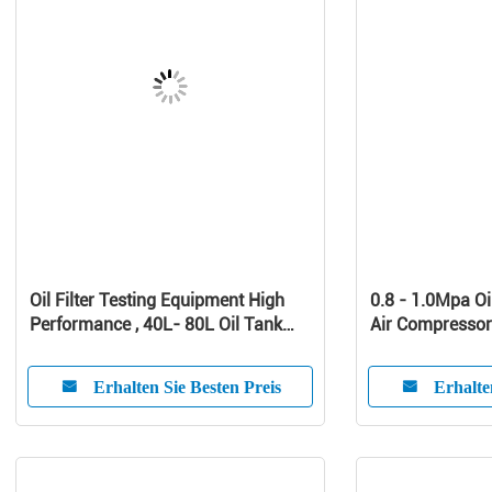
Oil Filter Testing Equipment High
0.8 - 1.0Mpa Oi
Performance , 40L- 80L Oil Tank
Air Compressor 
Volume
Noise Silent Sc
Compressor
Erhalten Sie Besten Preis
Erhalte