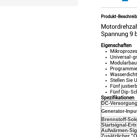
Produkt-Beschrei
Motordrehzah
Spannung 9 
Eigenschaften
Mikroprozes
Universal-gr
Modularbauwe
Programmier
Wasserdicht
Stellen Sie
Fünf justie
Fünf Dip-Sch
Spezifikationen
DC-Versorgun
Generator-Inpu
Brennstoff-Sol
Startsignal-Ert
Aufwärmen-Sig
Zusätzlicher "