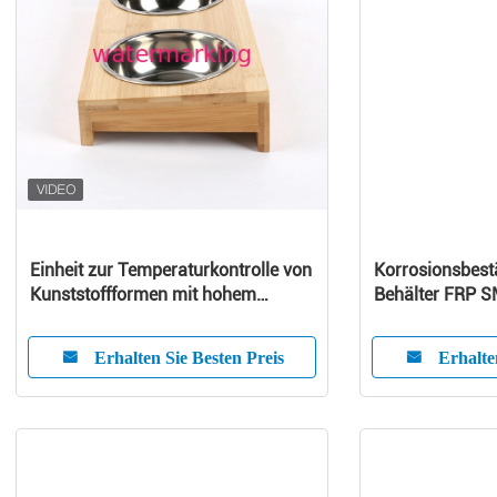
Einheit zur Temperaturkontrolle von
Korrosionsbest
Kunststoffformen mit hohem
Behälter FRP SM
Wirkungsgrad
Stärke und Niz
Anpassungsfähi
Erhalten Sie Besten Preis
Erhalte