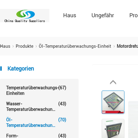
Haus
Ungefähr
Pro
Haus
Produkte
Öl-Temperaturüberwachungs-Einheit
Motordrehz
Kategorien
Temperaturüberwachungs-
(67)
Einheiten
Wasser-
(43)
Temperaturüberwachungs-
Einheit
Öl-
(70)
Temperaturüberwachungs-
Einheit
Form-
(43)