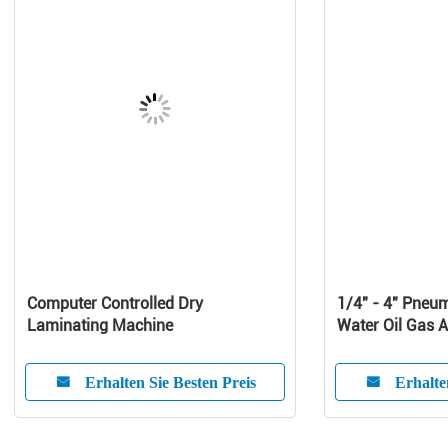
Computer Controlled Dry
1/4" - 4" Pneum
Laminating Machine
Water Oil Gas A
-20℃ - 190℃
Erhalten Sie Besten Preis
Erhalte